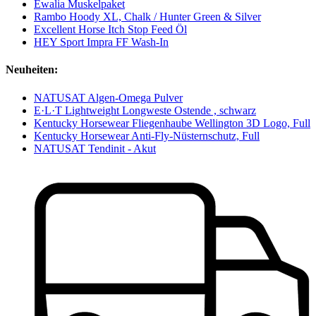
Ewalia Muskelpaket
Rambo Hoody XL, Chalk / Hunter Green & Silver
Excellent Horse Itch Stop Feed Öl
HEY Sport Impra FF Wash-In
Neuheiten:
NATUSAT Algen-Omega Pulver
E·L·T Lightweight Longweste Ostende , schwarz
Kentucky Horsewear Fliegenhaube Wellington 3D Logo, Full
Kentucky Horsewear Anti-Fly-Nüsternschutz, Full
NATUSAT Tendinit - Akut