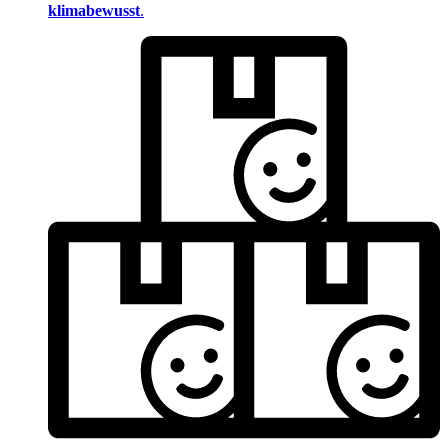
klimabewusst
.