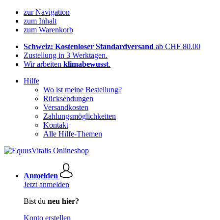
zur Navigation
zum Inhalt
zum Warenkorb
Schweiz: Kostenloser Standardversand
ab CHF 80.00
Zustellung in 3 Werktagen.
Wir arbeiten
klimabewusst
.
Hilfe
Wo ist meine Bestellung?
Rücksendungen
Versandkosten
Zahlungsmöglichkeiten
Kontakt
Alle Hilfe-Themen
Anmelden
Jetzt anmelden
Bist du
neu hier?
Konto erstellen