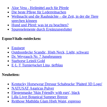
Aloe Vera - Heilmittel auch für Pferde
Die beste Pflege für Lederreitsachen
Weihnacht und die Rauhnächte – die Zeit, in der die Tiere
sprechen können
Hund und Pferd: was ist zu beachten?
Spurenelemente durch Ergänzungsfutter
EquusVitalis entdecken:
Equisept
Outdoordecke Scandic, High Neck, Light, schwarz
Dr. Weyrauch Nr. 7 Jungbrunnen
Starhorse Leinöl Gold
E·L·T Turnierjacket Lina, tiefblau
Neuheiten:
Kentucky Horsewear Dressur Schabracke 'Plaited 3D Logo'
NATUSAT Agaricus Pulver
Fliegenmaske 'Skin Friendly with ears', black
Lilla Livet Botanical Summer Breeze
Reithose Mathilda Glam High Waist, espresso