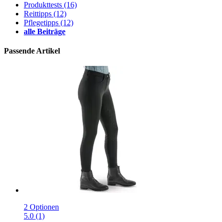
Produkttests
(16)
Reittipps
(12)
Pflegetipps
(12)
alle Beiträge
Passende Artikel
2 Optionen
5.0 (1)