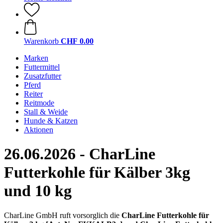
Warenkorb
CHF 0.00
Marken
Futtermittel
Zusatzfutter
Pferd
Reiter
Reitmode
Stall & Weide
Hunde & Katzen
Aktionen
26.06.2026 - CharLine
Futterkohle für Kälber 3kg
und 10 kg
CharLine GmbH ruft vorsorglich die
CharLine Futterkohle für