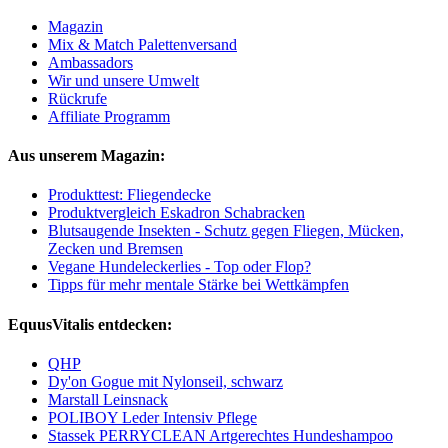
Magazin
Mix & Match Palettenversand
Ambassadors
Wir und unsere Umwelt
Rückrufe
Affiliate Programm
Aus unserem Magazin:
Produkttest: Fliegendecke
Produktvergleich Eskadron Schabracken
Blutsaugende Insekten - Schutz gegen Fliegen, Mücken,
Zecken und Bremsen
Vegane Hundeleckerlies - Top oder Flop?
Tipps für mehr mentale Stärke bei Wettkämpfen
EquusVitalis entdecken:
QHP
Dy'on Gogue mit Nylonseil, schwarz
Marstall Leinsnack
POLIBOY Leder Intensiv Pflege
Stassek PERRYCLEAN Artgerechtes Hundeshampoo