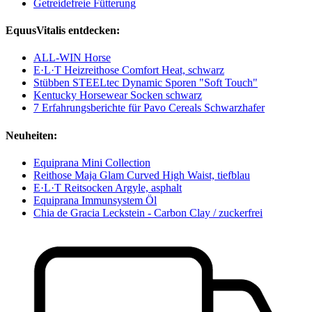
Getreidefreie Fütterung
EquusVitalis entdecken:
ALL-WIN Horse
E·L·T Heizreithose Comfort Heat, schwarz
Stübben STEELtec Dynamic Sporen "Soft Touch"
Kentucky Horsewear Socken schwarz
7 Erfahrungsberichte für Pavo Cereals Schwarzhafer
Neuheiten:
Equiprana Mini Collection
Reithose Maja Glam Curved High Waist, tiefblau
E·L·T Reitsocken Argyle, asphalt
Equiprana Immunsystem Öl
Chia de Gracia Leckstein - Carbon Clay / zuckerfrei