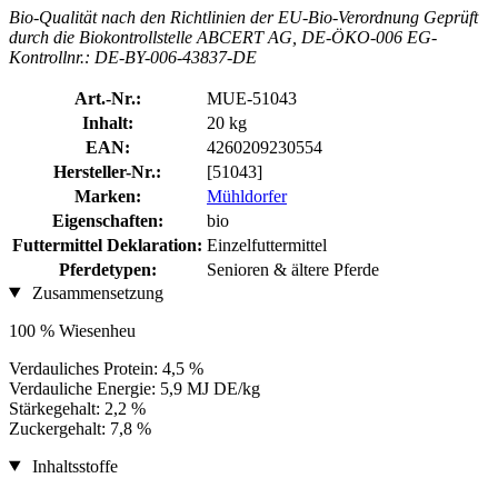
Bio-Qualität nach den Richtlinien der EU-Bio-Verordnung Geprüft
durch die Biokontrollstelle ABCERT AG, DE-ÖKO-006 EG-
Kontrollnr.: DE-BY-006-43837-DE
Art.-Nr.:
MUE-51043
Inhalt:
20 kg
EAN:
4260209230554
Hersteller-Nr.:
[51043]
Marken:
Mühldorfer
Eigenschaften:
bio
Futtermittel Deklaration:
Einzelfuttermittel
Pferdetypen:
Senioren & ältere Pferde
Zusammensetzung
100 % Wiesenheu
Verdauliches Protein: 4,5 %
Verdauliche Energie: 5,9 MJ DE/kg
Stärkegehalt: 2,2 %
Zuckergehalt: 7,8 %
Inhaltsstoffe