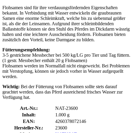
Flohsamen sind für ihre verdauungsfördernden Eigenschaften
bekannt. In Verbindung mit Wasser entwickeln die graubraunen
Samen eine enorme Schleimkraft, welche bis zu siebenmal größer
ist, als die der Leinsamen. Aufgrund ihrer schleimbildenden
Ballaststoffe können sie den Stuhl des Pferdes im Dickdarm wässrig
halten und eine leichtere Ausscheidung fördern. Flohsamen bieten
zusätzlich den Vorteil, keine Darmgase zu bilden.
Fütterungsempfehlung:
3-5 gestrichene Messbecher bei 500 kg/LG pro Tier und Tag füttern.
(1 gestr. Messbecher enthält 20 g Flohsamen)
Flohsamen werden im Normalfall nicht eingeweicht. Bei Problemen
mit Verstopfung, können sie jedoch vorher in Wasser aufgequellt
werden.
Wichtig:
Bei der Fütterung von Flohsamen sollte stets darauf
geachtet werden, dass das Pferd ausreichend frisches Wasser zur
Verfügung hat.
Art.-Nr.:
NAT-23600
Inhalt:
1.000 g
EAN:
4260378072146
Hersteller-Nr.:
23600