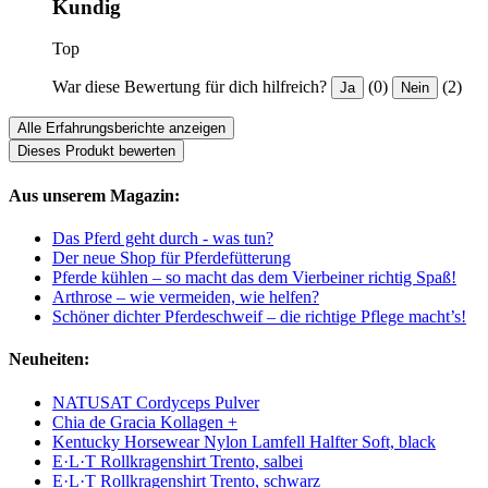
Kundig
Top
War diese Bewertung für dich hilfreich?
(0)
(2)
Ja
Nein
Alle Erfahrungsberichte anzeigen
Dieses Produkt bewerten
Aus unserem Magazin:
Das Pferd geht durch - was tun?
Der neue Shop für Pferdefütterung
Pferde kühlen – so macht das dem Vierbeiner richtig Spaß!
Arthrose – wie vermeiden, wie helfen?
Schöner dichter Pferdeschweif – die richtige Pflege macht’s!
Neuheiten:
NATUSAT Cordyceps Pulver
Chia de Gracia Kollagen +
Kentucky Horsewear Nylon Lamfell Halfter Soft, black
E·L·T Rollkragenshirt Trento, salbei
E·L·T Rollkragenshirt Trento, schwarz