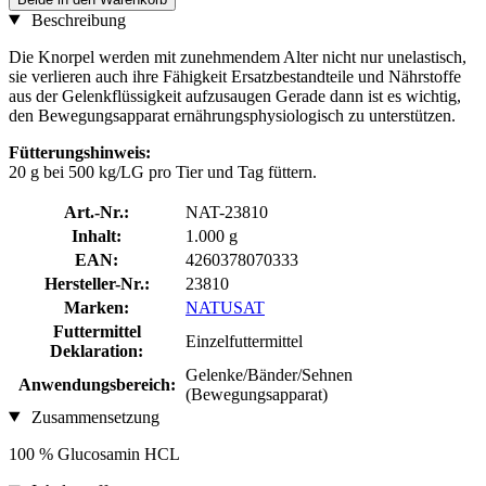
Beschreibung
Die Knorpel werden mit zunehmendem Alter nicht nur unelastisch,
sie verlieren auch ihre Fähigkeit Ersatzbestandteile und Nährstoffe
aus der Gelenkflüssigkeit aufzusaugen Gerade dann ist es wichtig,
den Bewegungsapparat ernährungsphysiologisch zu unterstützen.
Fütterungshinweis:
20 g bei 500 kg/LG pro Tier und Tag füttern.
Art.-Nr.:
NAT-23810
Inhalt:
1.000 g
EAN:
4260378070333
Hersteller-Nr.:
23810
Marken:
NATUSAT
Futtermittel
Einzelfuttermittel
Deklaration:
Gelenke/Bänder/Sehnen
Anwendungsbereich:
(Bewegungsapparat)
Zusammensetzung
100 % Glucosamin HCL