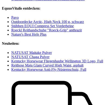
EquusVitalis entdecken:
Pavo
Outdoordecke Arctic, High Neck 100 g, schwarz
Stübben EQUI Compress Set Vorderbeine
Roeckl Reithandschuhe "Roeck-Grip" anthrazit
Nature's Best Hefe Plus
Neuheiten:
NATUSAT Maitake Pulver
NATUSAT Chaga Pulver
Kentucky Horsewear Fliegenhaube Wellington 3D Logo, Full
Reithose Maja Glam Curved High Waist, asphalt
Kentucky Horsewear Anti-Fly-Nüsternschutz, Full