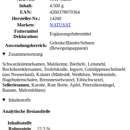
Inhalt:
4.500 g
EAN:
4260378070364
Hersteller-Nr.:
14260
Marken:
NATUSAT
Futtermittel
Ergänzungsfuttermittel
Deklaration:
Gelenke/Bänder/Sehnen
Anwendungsbereich:
(Bewegungsapparat)
Zusammensetzung
Schwarzkümmelsamen, Malzkeime, Bierhefe, Leinmehl,
Bockshornkleesamen, Teufelskralle, Ingwer, Grünlippmuschelmehl
(aus Neuseeland), Kräuter (Mädesüß, Weißdorn, Weidenrinde,
Hagebuttenschalen, Brennnesselwurzel, Eibischwurzel,
Selleriesamen
, Karotte, Rote Beete, Apfel, Petersilienstängel,
Banane, Malvenblüten)
Inhaltsstoffe
Analytische Bestandteile
Inhaltsstoffe
Rohprotein
22,5 %