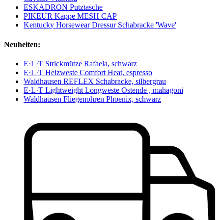
ESKADRON Putztasche
PIKEUR Kappe MESH CAP
Kentucky Horsewear Dressur Schabracke 'Wave'
Neuheiten:
E·L·T Strickmütze Rafaela, schwarz
E·L·T Heizweste Comfort Heat, espresso
Waldhausen REFLEX Schabracke, silbergrau
E·L·T Lightweight Longweste Ostende , mahagoni
Waldhausen Fliegenohren Phoenix, schwarz