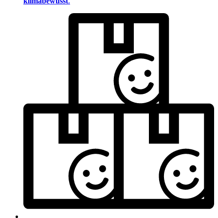
klimabewusst
.