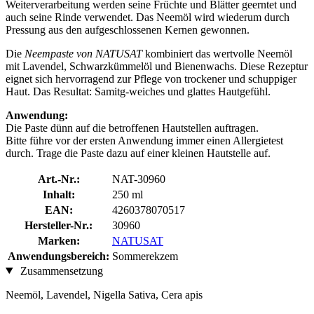
Weiterverarbeitung werden seine Früchte und Blätter geerntet und
auch seine Rinde verwendet. Das Neemöl wird wiederum durch
Pressung aus den aufgeschlossenen Kernen gewonnen.
Die
Neempaste von NATUSAT
kombiniert das wertvolle Neemöl
mit Lavendel, Schwarzkümmelöl und Bienenwachs. Diese Rezeptur
eignet sich hervorragend zur Pflege von trockener und schuppiger
Haut. Das Resultat: Samitg-weiches und glattes Hautgefühl.
Anwendung:
Die Paste dünn auf die betroffenen Hautstellen auftragen.
Bitte führe vor der ersten Anwendung immer einen Allergietest
durch. Trage die Paste dazu auf einer kleinen Hautstelle auf.
Art.-Nr.:
NAT-30960
Inhalt:
250 ml
EAN:
4260378070517
Hersteller-Nr.:
30960
Marken:
NATUSAT
Anwendungsbereich:
Sommerekzem
Zusammensetzung
Neemöl, Lavendel, Nigella Sativa, Cera apis