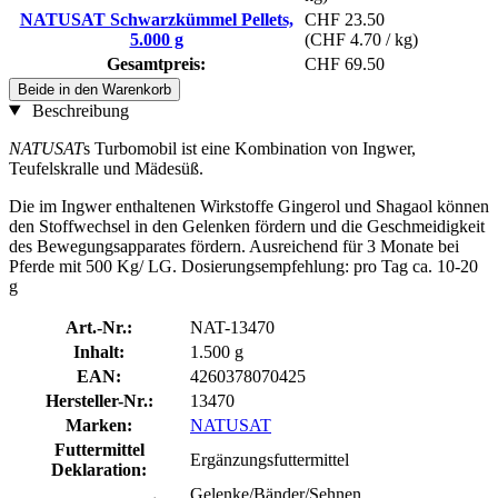
NATUSAT Schwarzkümmel Pellets,
CHF 23.50
5.000 g
(CHF 4.70 / kg)
Gesamtpreis:
CHF 69.50
Beide in den Warenkorb
Beschreibung
NATUSAT
s Turbomobil ist eine Kombination von Ingwer,
Teufelskralle und Mädesüß.
Die im Ingwer enthaltenen Wirkstoffe Gingerol und Shagaol können
den Stoffwechsel in den Gelenken fördern und die Geschmeidigkeit
des Bewegungsapparates fördern. Ausreichend für 3 Monate bei
Pferde mit 500 Kg/ LG. Dosierungsempfehlung: pro Tag ca. 10-20
g
Art.-Nr.:
NAT-13470
Inhalt:
1.500 g
EAN:
4260378070425
Hersteller-Nr.:
13470
Marken:
NATUSAT
Futtermittel
Ergänzungsfuttermittel
Deklaration:
Gelenke/Bänder/Sehnen