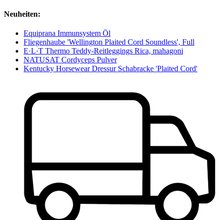
Neuheiten:
Equiprana Immunsystem Öl
Fliegenhaube 'Wellington Plaited Cord Soundless', Full
E·L·T Thermo Teddy-Reitleggings Rica, mahagoni
NATUSAT Cordyceps Pulver
Kentucky Horsewear Dressur Schabracke 'Plaited Cord'