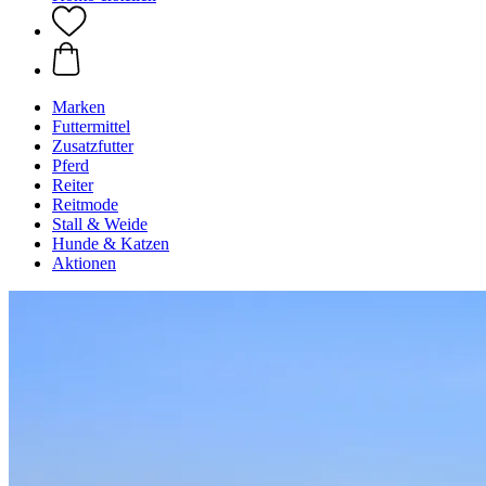
Marken
Futtermittel
Zusatzfutter
Pferd
Reiter
Reitmode
Stall & Weide
Hunde & Katzen
Aktionen