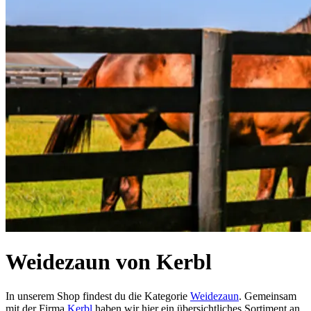
Weidezaun von Kerbl
In unserem Shop findest du die Kategorie
Weidezaun
. Gemeinsam
mit der Firma
Kerbl
haben wir hier ein übersichtliches Sortiment an