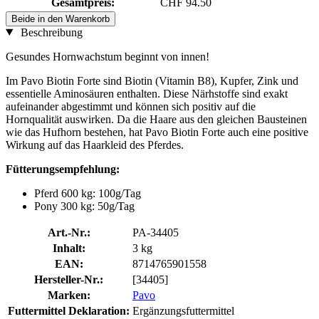
Gesamtpreis:
CHF 94.50
Beide in den Warenkorb
Beschreibung
Gesundes Hornwachstum beginnt von innen!
Im Pavo Biotin Forte sind Biotin (Vitamin B8), Kupfer, Zink und
essentielle Aminosäuren enthalten. Diese Närhstoffe sind exakt
aufeinander abgestimmt und können sich positiv auf die
Hornqualität auswirken. Da die Haare aus den gleichen Bausteinen
wie das Hufhorn bestehen, hat Pavo Biotin Forte auch eine positive
Wirkung auf das Haarkleid des Pferdes.
Fütterungsempfehlung:
Pferd 600 kg: 100g/Tag
Pony 300 kg: 50g/Tag
Art.-Nr.:
PA-34405
Inhalt:
3 kg
EAN:
8714765901558
Hersteller-Nr.:
[34405]
Marken:
Pavo
Futtermittel Deklaration:
Ergänzungsfuttermittel