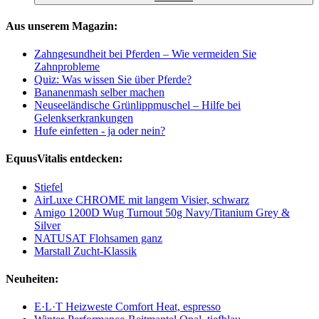
Aus unserem Magazin:
Zahngesundheit bei Pferden – Wie vermeiden Sie
Zahnprobleme
Quiz: Was wissen Sie über Pferde?
Bananenmash selber machen
Neuseeländische Grünlippmuschel – Hilfe bei
Gelenkserkrankungen
Hufe einfetten - ja oder nein?
EquusVitalis entdecken:
Stiefel
AirLuxe CHROME mit langem Visier, schwarz
Amigo 1200D Wug Turnout 50g Navy/Titanium Grey &
Silver
NATUSAT Flohsamen ganz
Marstall Zucht-Klassik
Neuheiten:
E·L·T Heizweste Comfort Heat, espresso