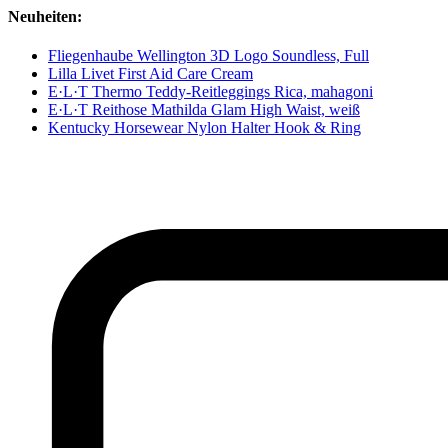
Neuheiten:
Fliegenhaube Wellington 3D Logo Soundless, Full
Lilla Livet First Aid Care Cream
E·L·T Thermo Teddy-Reitleggings Rica, mahagoni
E·L·T Reithose Mathilda Glam High Waist, weiß
Kentucky Horsewear Nylon Halter Hook & Ring