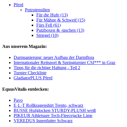
Pferd
Putzutensilien
Für die Hufe (13)
Für Mähne & Schweif (15)
Fürs Fell (61)
Putzboxen & -taschen (13)
Striegel (10)
Aus unserem Magazin:
Darmsanierung: neuer Aufbau der Darmflora
Internationaler Reitsport & Springturnier CSI*** in Graz
Tipps für die richtige Haltung - Teil 2
Turnier Checkliste
GladiatorPLUS Pferd
EquusVitalis entdecken:
Pavo
E·L·T Rollkragenshirt Trento, schwarz
BUSSE Hufglocken STURDY-PLUSH weiß
PIKEUR Athleisure Tech-Fleecejacke Lime
VEREDUS Innenfutter Schwarz