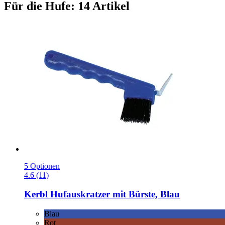
Für die Hufe: 14 Artikel
5 Optionen
4.6 (11)
Kerbl
Hufauskratzer mit Bürste, Blau
Blau
Rot