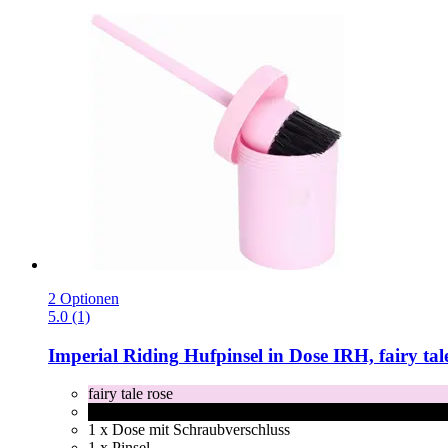
2 Optionen
5.0 (1)
Imperial Riding
Hufpinsel in Dose IRH, fairy tal
fairy tale rose
schwarz
1 x Dose mit Schraubverschluss
1 x Pinsel