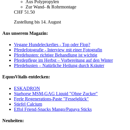
Aus Polypropylen
Zur Wand- & Rohrmontage
CHF 51.50
Zustellung bis 14. August
Aus unserem Magazin:
Vegane Hundeleckerlies - Top oder Flop?
Pferdefotografie - Interview mit einer Fotografin
Pferdehusten: richtige Behandlung ist wichtig
Pferdepflege im Herbst – Vorbereitung auf den Winter
Pferdehusten – Natürliche Heilung durch Kräuter
EquusVitalis entdecken:
ESKADRON
Starhorse MSM-GAG Liquid "Ohne Zucker"
Feele Regenerations-Paste "Fesselglück"
Stiefel Calcium
Effol Friend-Snacks Mango/Papaya Sticks
Neuheiten: