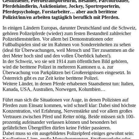
Gestütsleiter, Pferdetransporteurin, Besamer, Parcourbauer,
Pferdehändlerin, Auktioniator, Jockey, Sportreporterin,
Pferdepsychologe, Forstarbeiter… aber auch berittene
Polizist/inn/en arbeiten tagtäglich beruflich mit Pferden.
In einigen Ländern Europas, darunter Deutschland und die Schweiz,
gehören Polizeipferde (wieder) zum festen Bestandteil zahlreicher
Polizeidienststellen. Vor allem bei Demonstrationen oder
Fußballspielen sind sie im Rahmen von Sondereinheiten zu sehen
(ideal für Überwachungen, weil Mensch und Tier zusammen an die
drei Meter hoch sind und den vollen Überblick haben!).
In der Schweiz, wo sie seit 1914 zum öffentlichen Bild gehören,
wird die berittene Polizei in mehreren Kantonen u. a. zur
Überwachung von Parkplätzen bei Großereignissen eingesetzt. In
Österreich gibt es zur Zeit keine berittene Polizei.
Weitere Länder, in denen Pferde erhabenen Staatsdienst tun: Italien,
Kanada, USA, Australien, Norwegen, Kolumbien…
Führt man sich die Situationen vor Auge, in denen Polizisten auf
Pferden zum Einsatz kommen, wird schnell klar: Dabei sind höchste
Konzentration, viel Erfahrung, Nervenstärke und vor allem großes
Vertrauen zwischen Pferd und Reiter nötig. Beide müssen sich 100-
prozentig aufeinander verlassen können und besonders bei
gefährlichen Übergriffen dürfen keine Fehler passieren.
Dabei muss so ein ausgebildetes Polizeipferd einiges gewohnt sein:
Knallartiger Lärm, große Menschenmengen, Straßenverkehr oder