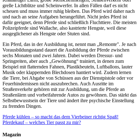
grelle Lichtblitze und Scheinwerfer. In allen Fällen darf es nicht
scheuen und muss immer ruhig bleiben. Das Pferd wird daher nach
und nach an seine Aufgaben herangeführt. Nicht jedes Pferd ist
dafür geeignet, denn Pferde sind schließlich Fluchttiere. Die meisten
Polizeipferde sind Wallache, also kastrierte Hengste, weil diese
ausgeglichener als Hengste oder Stuten sind.
Ein Pferd, das in der Ausbildung ist, nennt man „Remonte". Je nach
Vorausbildungsstand dauert die Ausbildung der Pferde zwischen
sechs Monaten und zwei Jahren. Dabei werden Dressur- und
Springreiten, aber auch „Gewöhnung“ trainiert, in denen zum
Beispiel mit flatternden Fahnen, Plastikbeuteln, Luftballons, lauter
Musik oder klappernden Blechdosen hantiert wird. Zudem lernen
die Tiere, bei Abgabe von Schüssen aus der Dienstpistole oder vor
Feuerhindernissen nicht auszubrechen. Auch Ausritte im
Straßenverkehr gehören mit zur Ausbildung, um die Pferde an
Straßenlärm und vorbeifahrende Autos zu gewöhnen. Das stärkt das
Selbstbewusstsein der Tiere und ändert ihre psychische Einstellung
zu fremden Dingen.
Pferde kühlen – so macht das dem Vierbeiner richtig Spaß!
Pferdekauf – welches Tier passt zu mir?
Magazin