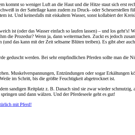
rdem kommt so weniger Luft an die Haut und die Hitze staut sich erst
Schweiß in der Sattellage kann zudem zu Druck- oder Scheuerstellen f
m ist. Und keinesfalls mit eiskaltem Wasser, sonst kollabiert der Kreisla
eich ist (oder das Wasser einfach so laufen lassen) – und los geht’s!
hm die Prozedur? Wenn ja, dann weitermachen. Zuckt es jedoch zusamme
und das kann mit der Zeit seltsame Blüten treiben). Es gibt aber auch 
 geduscht werden. Bei sehr empfindlichen Pferden sollte man die Nie
 stehen. Muskelverspannungen, Entzündungen oder sogar Erkältungen kö
ile im Schritt, bis die größte Feuchtigkeit abgetrocknet ist.
 dem sandigen Reitplatz z. B. Danach sind sie zwar wieder schmutzig,
 springen und dann wälzen. Und der Pferdeseele geht es gut!
türlich mit Pferd!