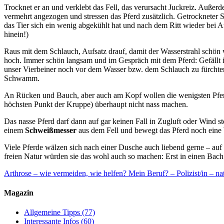
Trocknet er an und verklebt das Fell, das verursacht Juckreiz. Auße
vermehrt angezogen und stressen das Pferd zusätzlich. Getrockneter 
das Tier sich ein wenig abgekühlt hat und nach dem Ritt wieder bei Ate
hinein!)
Raus mit dem Schlauch, Aufsatz drauf, damit der Wasserstrahl schön w
hoch. Immer schön langsam und im Gespräch mit dem Pferd: Gefällt i
unser Vierbeiner noch vor dem Wasser bzw. dem Schlauch zu fürchten (
Schwamm.
An Rücken und Bauch, aber auch am Kopf wollen die wenigsten Pferde
höchsten Punkt der Kruppe) überhaupt nicht nass machen.
Das nasse Pferd darf dann auf gar keinen Fall in Zugluft oder Wind
einem
Schweißmesser
aus dem Fell und bewegt das Pferd noch eine We
Viele Pferde wälzen sich nach einer Dusche auch liebend gerne – auf
freien Natur würden sie das wohl auch so machen: Erst in einen Bach
Arthrose – wie vermeiden, wie helfen?
Mein Beruf? – Polizist/in – na
Magazin
Allgemeine Tipps
(77)
Interessante Infos
(60)