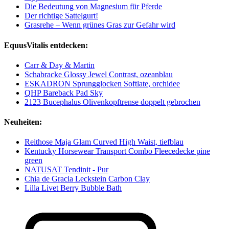
Die Bedeutung von Magnesium für Pferde
Der richtige Sattelgurt!
Grasrehe – Wenn grünes Gras zur Gefahr wird
EquusVitalis entdecken:
Carr & Day & Martin
Schabracke Glossy Jewel Contrast, ozeanblau
ESKADRON Sprungglocken Softlate, orchidee
QHP Bareback Pad Sky
2123 Bucephalus Olivenkopftrense doppelt gebrochen
Neuheiten:
Reithose Maja Glam Curved High Waist, tiefblau
Kentucky Horsewear Transport Combo Fleecedecke pine
green
NATUSAT Tendinit - Pur
Chia de Gracia Leckstein Carbon Clay
Lilla Livet Berry Bubble Bath