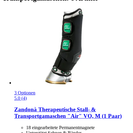
3 Optionen
5.0 (4)
Zandonà
Therapeutische Stall-​ &
Transportgamaschen "Air" VO, M (1 Paar)
18 eingearbeitete Permanentmagnete
Unterstützt Sehnen & Bänder