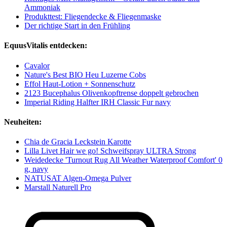
Ammoniak
Produkttest: Fliegendecke & Fliegenmaske
Der richtige Start in den Frühling
EquusVitalis entdecken:
Cavalor
Nature's Best BIO Heu Luzerne Cobs
Effol Haut-Lotion + Sonnenschutz
2123 Bucephalus Olivenkopftrense doppelt gebrochen
Imperial Riding Halfter IRH Classic Fur navy
Neuheiten:
Chia de Gracia Leckstein Karotte
Lilla Livet Hair we go! Schweifspray ULTRA Strong
Weidedecke 'Turnout Rug All Weather Waterproof Comfort' 0
g, navy
NATUSAT Algen-Omega Pulver
Marstall Naturell Pro