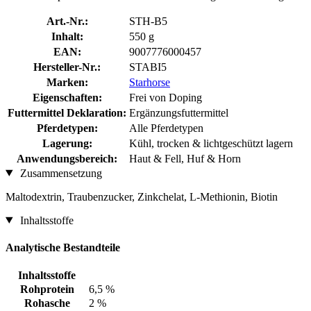
Art.-Nr.:
STH-B5
Inhalt:
550 g
EAN:
9007776000457
Hersteller-Nr.:
STABI5
Marken:
Starhorse
Eigenschaften:
Frei von Doping
Futtermittel Deklaration:
Ergänzungsfuttermittel
Pferdetypen:
Alle Pferdetypen
Lagerung:
Kühl, trocken & lichtgeschützt lagern
Anwendungsbereich:
Haut & Fell, Huf & Horn
Zusammensetzung
Maltodextrin, Traubenzucker, Zinkchelat, L-Methionin, Biotin
Inhaltsstoffe
Analytische Bestandteile
Inhaltsstoffe
Rohprotein
6,5 %
Rohasche
2 %