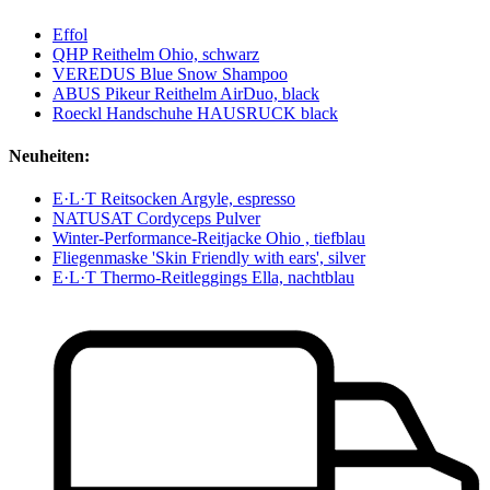
Effol
QHP Reithelm Ohio, schwarz
VEREDUS Blue Snow Shampoo
ABUS Pikeur Reithelm AirDuo, black
Roeckl Handschuhe HAUSRUCK black
Neuheiten:
E·L·T Reitsocken Argyle, espresso
NATUSAT Cordyceps Pulver
Winter-Performance-Reitjacke Ohio , tiefblau
Fliegenmaske 'Skin Friendly with ears', silver
E·L·T Thermo-Reitleggings Ella, nachtblau