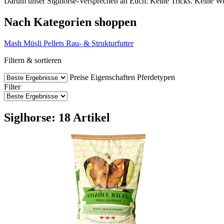
Darum unser Siglhorse-Versprechen an Euch: Keine Tricks. Keine Wund
Nach Kategorien shoppen
Mash
Müsli
Pellets
Rau- & Strukturfutter
Filtern & sortieren
Preise
Eigenschaften
Pferdetypen
Filter
Siglhorse: 18 Artikel