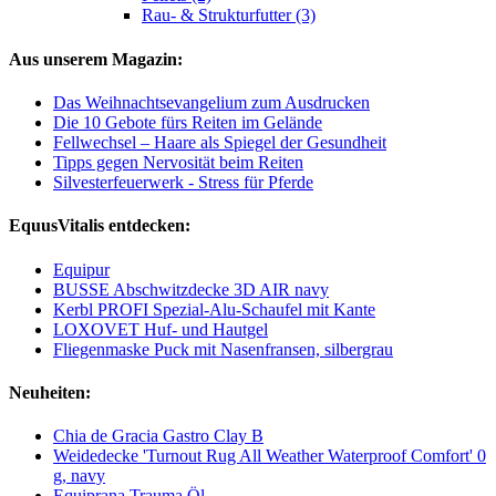
Rau- & Strukturfutter (3)
Aus unserem Magazin:
Das Weihnachtsevangelium zum Ausdrucken
Die 10 Gebote fürs Reiten im Gelände
Fellwechsel – Haare als Spiegel der Gesundheit
Tipps gegen Nervosität beim Reiten
Silvesterfeuerwerk - Stress für Pferde
EquusVitalis entdecken:
Equipur
BUSSE Abschwitzdecke 3D AIR navy
Kerbl PROFI Spezial-Alu-Schaufel mit Kante
LOXOVET Huf- und Hautgel
Fliegenmaske Puck mit Nasenfransen, silbergrau
Neuheiten:
Chia de Gracia Gastro Clay B
Weidedecke 'Turnout Rug All Weather Waterproof Comfort' 0
g, navy
Equiprana Trauma Öl