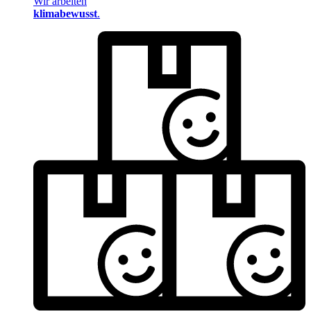
Wir arbeiten
klimabewusst
.