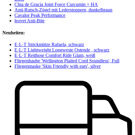
Chia de Gracia Joint Force Curcumin + HA
Anti-Rutsch-Zügel mit Lederstoppern, dunkelbraun
Cavalor Peak Performance
leovet Anti-Bite
Neuheiten:
E·L·T Strickmütze Rafaela, schwarz
E·L·T Lightweight Longweste Ostende , schwarz
E·L·T Reithose Comfort Ride Glam, weiß
Fliegenhaube 'Wellington Plaited Cord Soundless', Full
Fliegenmaske 'Skin Friendly with ears', silver