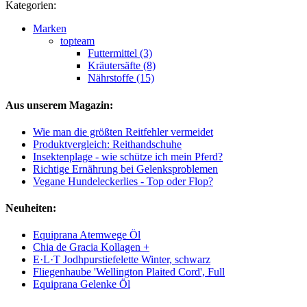
Kategorien:
Marken
topteam
Futtermittel (3)
Kräutersäfte (8)
Nährstoffe (15)
Aus unserem Magazin:
Wie man die größten Reitfehler vermeidet
Produktvergleich: Reithandschuhe
Insektenplage - wie schütze ich mein Pferd?
Richtige Ernährung bei Gelenksproblemen
Vegane Hundeleckerlies - Top oder Flop?
Neuheiten:
Equiprana Atemwege Öl
Chia de Gracia Kollagen +
E·L·T Jodhpurstiefelette Winter, schwarz
Fliegenhaube 'Wellington Plaited Cord', Full
Equiprana Gelenke Öl