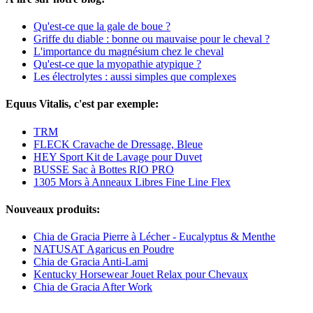
Qu'est-ce que la gale de boue ?
Griffe du diable : bonne ou mauvaise pour le cheval ?
L'importance du magnésium chez le cheval
Qu'est-ce que la myopathie atypique ?
Les électrolytes : aussi simples que complexes
Equus Vitalis, c'est par exemple:
TRM
FLECK Cravache de Dressage, Bleue
HEY Sport Kit de Lavage pour Duvet
BUSSE Sac à Bottes RIO PRO
1305 Mors à Anneaux Libres Fine Line Flex
Nouveaux produits:
Chia de Gracia Pierre à Lécher - Eucalyptus & Menthe
NATUSAT Agaricus en Poudre
Chia de Gracia Anti-Lami
Kentucky Horsewear Jouet Relax pour Chevaux
Chia de Gracia After Work