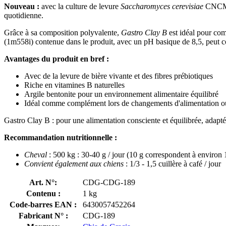
Nouveau :
avec la culture de levure
Saccharomyces cerevisiae
CNCM I
quotidienne.
Grâce à sa composition polyvalente,
Gastro Clay B
est idéal pour com
(1m558i) contenue dans le produit, avec un pH basique de 8,5, peut cont
Avantages du produit en bref :
Avec de la levure de bière vivante et des fibres prébiotiques
Riche en vitamines B naturelles
Argile bentonite pour un environnement alimentaire équilibré
Idéal comme complément lors de changements d'alimentation ou
Gastro Clay B : pour une alimentation consciente et équilibrée, adapté
Recommandation nutritionnelle :
Cheval
: 500 kg : 30-40 g / jour (10 g correspondent à environ 
Convient également aux chiens
: 1/3 - 1,5 cuillère à café / jour
Art. N°:
CDG-CDG-189
Contenu :
1 kg
Code-barres EAN :
6430057452264
Fabricant N° :
CDG-189