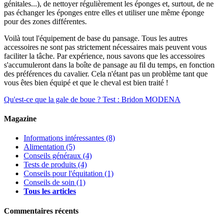
génitales...), de nettoyer régulièrement les éponges et, surtout, de ne
pas échanger les éponges entre elles et utiliser une même éponge
pour des zones différentes.
Voilà tout l'équipement de base du pansage. Tous les autres
accessoires ne sont pas strictement nécessaires mais peuvent vous
faciliter la tâche. Par expérience, nous savons que les accessoires
s'accumuleront dans la boîte de pansage au fil du temps, en fonction
des préférences du cavalier. Cela n'étant pas un problème tant que
vous êtes bien équipé et que le cheval est bien traité !
Qu'est-ce que la gale de boue ?
Test : Bridon MODENA
Magazine
Informations intéressantes
(8)
Alimentation
(5)
Conseils généraux
(4)
Tests de produits
(4)
Conseils pour l'équitation
(1)
Conseils de soin
(1)
Tous les articles
Commentaires récents