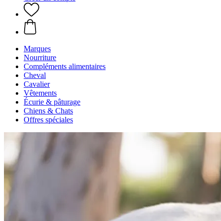
Marques
Nourriture
Compléments alimentaires
Cheval
Cavalier
Vêtements
Écurie & pâturage
Chiens & Chats
Offres spéciales