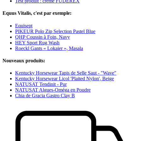
Test produit : crème FUDEREX
Equus Vitalis, c'est par exemple:
Equisept
PIKEUR Polo Zip Selection Pastel Blue
QHP Coussin à Foin, Navy
HEY Sport Rug Wash
Roeckl Gants « Lokaier », Masala
Nouveaux produits:
Kentucky Horsewear Tapis de Selle Saut - "Wave"
Kentucky Horsewear Licol 'Plaited Nylon', Beige
NATUSAT Tendinit - Pur
NATUSAT Algues-Oméga en Poudre
Chia de Gracia Gastro Clay B