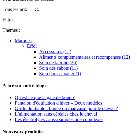
Tous les prix TTC.
Filtres
Thèmes :
Marques
Effol
Accessoires (12)
Aliments complémentaires et récompenses (12)
Soin de la robe (26)
Soin des sabots (11)
Soin pour cavalier (1)
À lire sur notre blog:
Qu'est-ce que la gale de boue ?
Pantalon d'équitation d'hiver – Deux modèles
Griffe du diable : bonne ou mauvaise pour le cheval ?
L’alimentation sans céréales chez le cheval
Les électrolytes : aussi simples que complexes
Nouveaux produits: