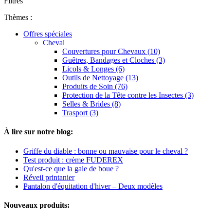
Filtres
Thèmes :
Offres spéciales
Cheval
Couvertures pour Chevaux (10)
Guêtres, Bandages et Cloches (3)
Licols & Longes (6)
Outils de Nettoyage (13)
Produits de Soin (76)
Protection de la Tête contre les Insectes (3)
Selles & Brides (8)
Trasport (3)
À lire sur notre blog:
Griffe du diable : bonne ou mauvaise pour le cheval ?
Test produit : crème FUDEREX
Qu'est-ce que la gale de boue ?
Réveil printanier
Pantalon d'équitation d'hiver – Deux modèles
Nouveaux produits: