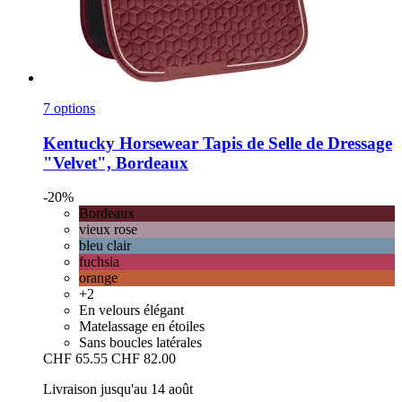
7 options
Kentucky Horsewear
Tapis de Selle de Dressage
"Velvet", Bordeaux
-20%
Bordeaux
vieux rose
bleu clair
fuchsia
orange
+2
En velours élégant
Matelassage en étoiles
Sans boucles latérales
CHF 65.55
CHF 82.00
Livraison jusqu'au 14 août