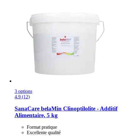
3 options
4.9 (12)
SanaCare
belaMin Clinoptilolite -​ Additif
Alimentaire, 5 kg
Format pratique
Excellente qualité