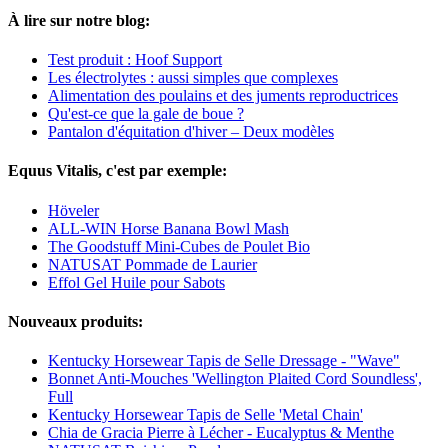
À lire sur notre blog:
Test produit : Hoof Support
Les électrolytes : aussi simples que complexes
Alimentation des poulains et des juments reproductrices
Qu'est-ce que la gale de boue ?
Pantalon d'équitation d'hiver – Deux modèles
Equus Vitalis, c'est par exemple:
Höveler
ALL-WIN Horse Banana Bowl Mash
The Goodstuff Mini-Cubes de Poulet Bio
NATUSAT Pommade de Laurier
Effol Gel Huile pour Sabots
Nouveaux produits:
Kentucky Horsewear Tapis de Selle Dressage - "Wave"
Bonnet Anti-Mouches 'Wellington Plaited Cord Soundless',
Full
Kentucky Horsewear Tapis de Selle 'Metal Chain'
Chia de Gracia Pierre à Lécher - Eucalyptus & Menthe