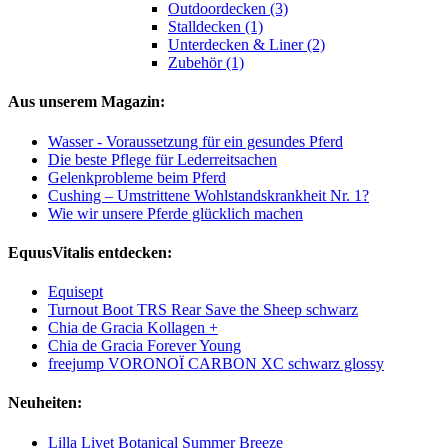
Outdoordecken (3)
Stalldecken (1)
Unterdecken & Liner (2)
Zubehör (1)
Aus unserem Magazin:
Wasser - Voraussetzung für ein gesundes Pferd
Die beste Pflege für Lederreitsachen
Gelenkprobleme beim Pferd
Cushing – Umstrittene Wohlstandskrankheit Nr. 1?
Wie wir unsere Pferde glücklich machen
EquusVitalis entdecken:
Equisept
Turnout Boot TRS Rear Save the Sheep schwarz
Chia de Gracia Kollagen +
Chia de Gracia Forever Young
freejump VORONOÏ CARBON XC schwarz glossy
Neuheiten:
Lilla Livet Botanical Summer Breeze