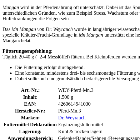
Mangan
wird in der Pferdenahrung oft unterschätzt. Dabei ist das 
unterschiedlichen Gründen, wie zum Beispiel Stress, Wachstum oder
Huferkrankungen die Folgen sein.
Das
Mn Mangan von Dr. Weyrauch
wurde in langjähriger wissenscha
spezielle Kräuter-Frucht-Grundlage in
Mn Mangan
unterstützt eine h
Manganchelat.
Fütterungsempfehlung:
Täglich 20-40 g (=2-4 Messlöffel) füttern. Bei Kleinpferden werden 
Die Fütterung erfolgt durchgehend.
Eine konstante, mindestens drei- bis sechsmonatige Fütterun
Dabei sollte auf eine grundsätzlich bedarfsgerechte Versorgun
Art.-Nr.:
WEY-Pferd-Mn.3
Inhalt:
1.500 g
EAN:
4260614541030
Hersteller-Nr.:
Pferd-Mn.3
Marken:
Dr. Weyrauch
Futtermittel Deklaration:
Ergänzungsfuttermittel
Lagerung:
Kühl & trocken lagern
Anwendungsbereich:
Gelenke/Bänder/Sehnen (Bewegungsappara