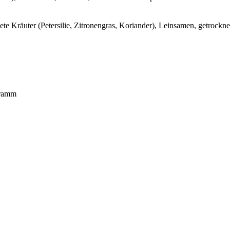
te Kräuter (Petersilie, Zitronengras, Koriander), Leinsamen, getrockn
gramm