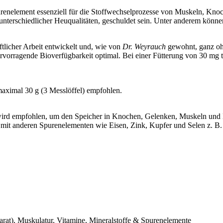
Spurenelement essenziell für die Stoffwechselprozesse von Muskeln, 
 unterschiedlicher Heuqualitäten, geschuldet sein. Unter anderem kö
ftlicher Arbeit entwickelt und, wie von
Dr. Weyrauch
gewohnt, ganz ohn
ervorragende Bioverfügbarkeit optimal. Bei einer Fütterung von 30 mg 
maximal 30 g (3 Messlöffel) empfohlen.
g wird empfohlen, um den Speicher in Knochen, Gelenken, Muskeln und
g mit anderen Spurenelementen wie Eisen, Zink, Kupfer und Selen z. B
t), Muskulatur, Vitamine, Mineralstoffe & Spurenelemente