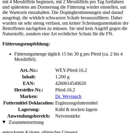
mit 4 Messlöffeln beginnen, mit 2 Messlöffeln pro Tag fortfahren
und spätestens am Donnerstag die Fütterung wieder einstellen, um
die Wartezeit einzuhalten. Die Dopingbestimmungen sind darauf
ausgelegt, die wirklich schwarzen Schafe herauszufiltern. Daher
wurden sie sehr streng verfasst, um keiner Scheinargumentation der
Betroffenen nachgeben zu müssen. Sie sind kein Angriff gegen die
Naturstoffe, sondern eine Art rechtlicher Schutz für die FN.
Fütterungsempfehlung:
Fütterungsmenge täglich 15 bis 30 g pro Pferd (ca. 2 bis 4
Messlöffel).
Art.-Nr.:
WEY-Pferd-16.2
Inhalt:
1.200 g
EAN:
4260614540620
Hersteller-Nr.:
Pferd-16.2
Marken:
Dr. Weyrauch
Futtermittel Deklaration:
Ergänzungsfuttermittel
Lagerung:
Kühl & trocken lagern
Anwendungsbereich:
Nervenstärke
Zusammensetzung
getrocknete Kräuter, sibirischer Ginseng