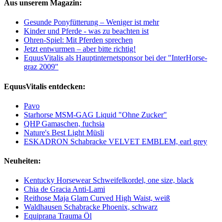
Aus unserem Magazin:
Gesunde Ponyfütterung – Weniger ist mehr
Kinder und Pferde - was zu beachten ist
Ohren-Spiel: Mit Pferden sprechen
Jetzt entwurmen – aber bitte richtig!
EquusVitalis als Hauptinternetsponsor bei der "InterHorse-
graz 2009"
EquusVitalis entdecken:
Pavo
Starhorse MSM-GAG Liquid "Ohne Zucker"
QHP Gamaschen, fuchsia
Nature's Best Light Müsli
ESKADRON Schabracke VELVET EMBLEM, earl grey
Neuheiten:
Kentucky Horsewear Schweifelkordel, one size, black
Chia de Gracia Anti-Lami
Reithose Maja Glam Curved High Waist, weiß
Waldhausen Schabracke Phoenix, schwarz
Equiprana Trauma Öl