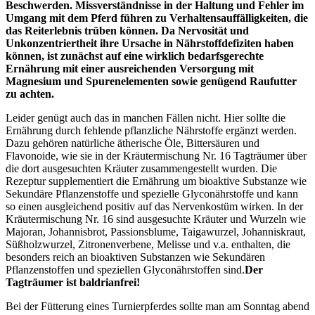
Beschwerden. Missverständnisse in der Haltung und Fehler im
Umgang mit dem Pferd führen zu Verhaltensauffälligkeiten, die
das Reiterlebnis trüben können. Da Nervosität und
Unkonzentriertheit ihre Ursache in Nährstoffdefiziten haben
können, ist zunächst auf eine wirklich bedarfsgerechte
Ernährung mit einer ausreichenden Versorgung mit
Magnesium und Spurenelementen sowie genügend Raufutter
zu achten.
Leider genügt auch das in manchen Fällen nicht. Hier sollte die
Ernährung durch fehlende pflanzliche Nährstoffe ergänzt werden.
Dazu gehören natürliche ätherische Öle, Bittersäuren und
Flavonoide, wie sie in der Kräutermischung Nr. 16 Tagträumer über
die dort ausgesuchten Kräuter zusammengestellt wurden. Die
Rezeptur supplementiert die Ernährung um bioaktive Substanze wie
Sekundäre Pflanzenstoffe und spezielle Glyconährstoffe und kann
so einen ausgleichend positiv auf das Nervenkostüm wirken. In der
Kräutermischung Nr. 16 sind ausgesuchte Kräuter und Wurzeln wie
Majoran, Johannisbrot, Passionsblume, Taigawurzel, Johanniskraut,
Süßholzwurzel, Zitronenverbene, Melisse und v.a. enthalten, die
besonders reich an bioaktiven Substanzen wie Sekundären
Pflanzenstoffen und speziellen Glyconährstoffen sind.
Der
Tagträumer ist baldrianfrei!
Bei der Fütterung eines Turnierpferdes sollte man am Sonntag abend