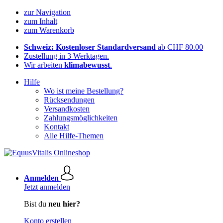
zur Navigation
zum Inhalt
zum Warenkorb
Schweiz: Kostenloser Standardversand
ab CHF 80.00
Zustellung in 3 Werktagen.
Wir arbeiten
klimabewusst
.
Hilfe
Wo ist meine Bestellung?
Rücksendungen
Versandkosten
Zahlungsmöglichkeiten
Kontakt
Alle Hilfe-Themen
Anmelden
Jetzt anmelden
Bist du
neu hier?
Konto erstellen