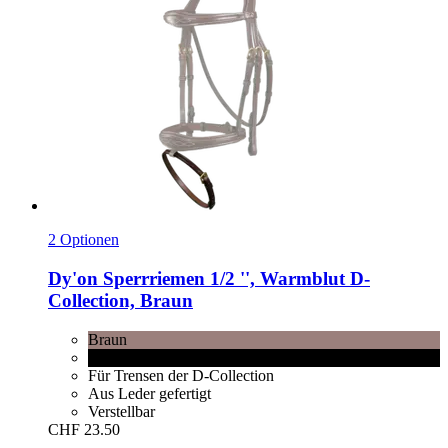
2 Optionen
Dy'on
Sperrriemen 1/2 '', Warmblut D-​
Collection, Braun
Braun
Schwarz
Für Trensen der D-Collection
Aus Leder gefertigt
Verstellbar
CHF 23.50