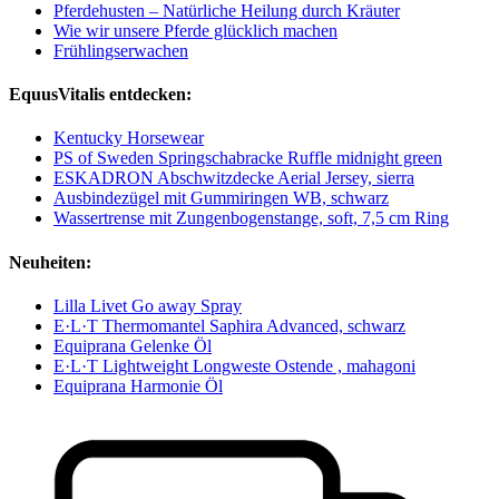
Pferdehusten – Natürliche Heilung durch Kräuter
Wie wir unsere Pferde glücklich machen
Frühlingserwachen
EquusVitalis entdecken:
Kentucky Horsewear
PS of Sweden Springschabracke Ruffle midnight green
ESKADRON Abschwitzdecke Aerial Jersey, sierra
Ausbindezügel mit Gummiringen WB, schwarz
Wassertrense mit Zungenbogenstange, soft, 7,5 cm Ring
Neuheiten:
Lilla Livet Go away Spray
E·L·T Thermomantel Saphira Advanced, schwarz
Equiprana Gelenke Öl
E·L·T Lightweight Longweste Ostende , mahagoni
Equiprana Harmonie Öl