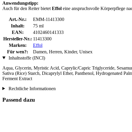
Anwendungstipp:
Auch für den Reiter bietet
Effol
eine anspruchsvolle Körperpflege nach
Art.-Nr.:
EMM-11413300
Inhalt:
75 ml
EAN:
4102460141333
Hersteller-Nr.:
11413300
Marken:
Effol
Für wen?:
Damen, Herren, Kinder, Unisex
Inhaltsstoffe (INCI)
Aqua, Glycerin, Myristic Acid, Caprylic/Capric Triglyceride, Sesamu
Sativa (Rice) Starch, Dicaprylyl Ether, Panthenol, Hydrogenated Pal
Ferment Extract
Rechtliche Informationen
Passend dazu