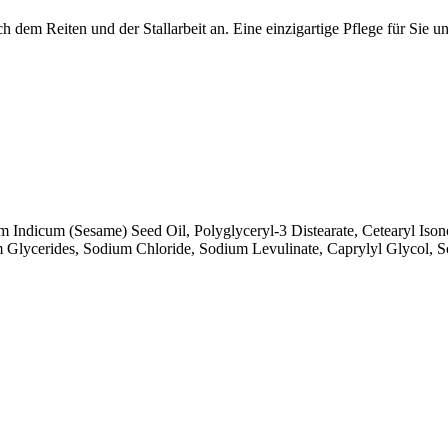
 dem Reiten und der Stallarbeit an. Eine einzigartige Pflege für Sie u
m Indicum (Sesame) Seed Oil, Polyglyceryl-3 Distearate, Cetearyl Ison
m Glycerides, Sodium Chloride, Sodium Levulinate, Caprylyl Glycol, S