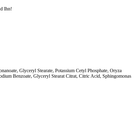
nd Ihn!
onanoate, Glyceryl Stearate, Potassium Cetyl Phosphate, Oryza
odium Benzoate, Glyceryl Stearat Citrat, Citric Acid, Sphingomonas