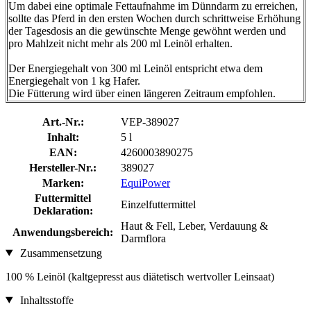
Um dabei eine optimale Fettaufnahme im Dünndarm zu erreichen,
sollte das Pferd in den ersten Wochen durch schrittweise Erhöhung
der Tagesdosis an die gewünschte Menge gewöhnt werden und
pro Mahlzeit nicht mehr als 200 ml Leinöl erhalten.
Der Energiegehalt von 300 ml Leinöl entspricht etwa dem
Energiegehalt von 1 kg Hafer.
Die Fütterung wird über einen längeren Zeitraum empfohlen.
Art.-Nr.:
VEP-389027
Inhalt:
5 l
EAN:
4260003890275
Hersteller-Nr.:
389027
Marken:
EquiPower
Futtermittel
Einzelfuttermittel
Deklaration:
Haut & Fell, Leber, Verdauung &
Anwendungsbereich:
Darmflora
Zusammensetzung
100 % Leinöl (kaltgepresst aus diätetisch wertvoller Leinsaat)
Inhaltsstoffe