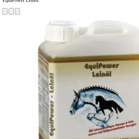
EquiPower Leinöl