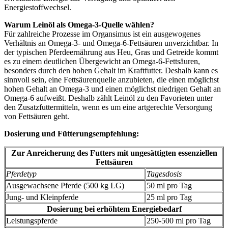
Energiestoffwechsel.
Warum Leinöl als Omega-3-Quelle wählen?
Für zahlreiche Prozesse im Organsimus ist ein ausgewogenes
Verhältnis an Omega-3- und Omega-6-Fettsäuren unverzichtbar. In
der typischen Pferdeernährung aus Heu, Gras und Getreide kommt
es zu einem deutlichen Übergewicht an Omega-6-Fettsäuren,
besonders durch den hohen Gehalt im Kraftfutter. Deshalb kann es
sinnvoll sein, eine Fettsäurenquelle anzubieten, die einen möglichst
hohen Gehalt an Omega-3 und einen möglichst niedrigen Gehalt an
Omega-6 aufweißt. Deshalb zählt Leinöl zu den Favorieten unter
den Zusatzfuttermitteln, wenn es um eine artgerechte Versorgung
von Fettsäuren geht.
Dosierung und Fütterungsempfehlung:
Zur Anreicherung des Futters mit ungesättigten essenziellen
Fettsäuren
Pferdetyp
Tagesdosis
Ausgewachsene Pferde (500 kg LG)
50 ml pro Tag
Jung- und Kleinpferde
25 ml pro Tag
Dosierung bei erhöhtem Energiebedarf
Leistungspferde
250-500 ml pro Tag