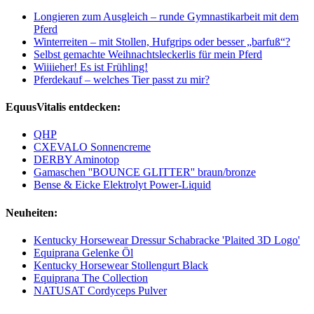
Longieren zum Ausgleich – runde Gymnastikarbeit mit dem
Pferd
Winterreiten – mit Stollen, Hufgrips oder besser „barfuß“?
Selbst gemachte Weihnachtsleckerlis für mein Pferd
Wiiiieher! Es ist Frühling!
Pferdekauf – welches Tier passt zu mir?
EquusVitalis entdecken:
QHP
CXEVALO Sonnencreme
DERBY Aminotop
Gamaschen ''BOUNCE GLITTER'' braun/bronze
Bense & Eicke Elektrolyt Power-Liquid
Neuheiten:
Kentucky Horsewear Dressur Schabracke 'Plaited 3D Logo'
Equiprana Gelenke Öl
Kentucky Horsewear Stollengurt Black
Equiprana The Collection
NATUSAT Cordyceps Pulver