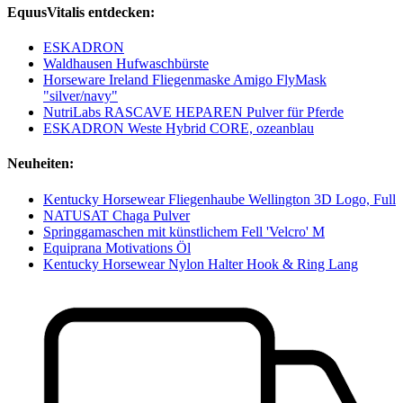
EquusVitalis entdecken:
ESKADRON
Waldhausen Hufwaschbürste
Horseware Ireland Fliegenmaske Amigo FlyMask
"silver/navy"
NutriLabs RASCAVE HEPAREN Pulver für Pferde
ESKADRON Weste Hybrid CORE, ozeanblau
Neuheiten:
Kentucky Horsewear Fliegenhaube Wellington 3D Logo, Full
NATUSAT Chaga Pulver
Springgamaschen mit künstlichem Fell 'Velcro' M
Equiprana Motivations Öl
Kentucky Horsewear Nylon Halter Hook & Ring Lang