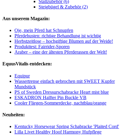
Stallzubehör (6)
Steigbügel & Zubehör (2)
Aus unserem Magazin:
Oje, mein Pferd hat Schnupfen
Pferdehusten: richtige Behandlung ist wichtig
Herbstzeitlose – hochgiftige Blumen auf der Weide!
Produkttest: Fairrider-Sporen
Araber – eine der ältesten Pferderassen der Welt!
EquusVitalis entdecken:
Equipur
Wassertrense einfach gebrochen mit SWEET Kupfer
Mundstück
PS of Sweden Dressurschabracke Heart mist blue
ESKADRON Halfter Pin Buckle VB
Cooler Fliegen-Sommerdecke, nachtblau/orange
Neuheiten:
Kentucky Horsewear Spring Schabracke 'Plaited Cord'
Lilla Livet Healthy Hoof Harmony Hufpflege