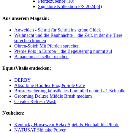
Pferdezubehör (10)
Signature Kollektion F/S 2024 (4)
Aus unserem Magazin:
Anweiden - Schritt für Schritt ins grüne Glück
Weihnacht und die Rauhnächte – die Zeit, in der die Tiere
sprechen können
Ohren-Spiel: Mit Pferden sprechen
Pferde Polo in Europa – die Begeisterung nimmt zu!
Bananenmash selber machen
EquusVitalis entdecken:
DERBY
Absorbine Hooflex Frog & Sole Care
Brusterweiterung künstliches Lammfell neutral - 1 Schnalle
Grooming Deluxe Middle Brush medium
Cavalor Refresh Wash
Neuheiten:
Kentucky Horsewear Relax Spiel- & Heuball für Pferde
NATUSAT Shiitake Pulver