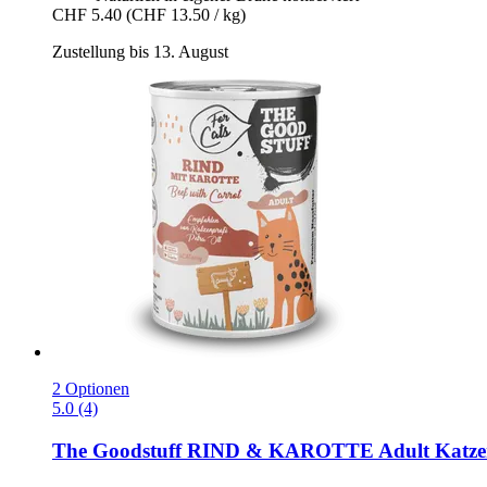
CHF 5.40
(CHF 13.50 / kg)
Zustellung bis 13. August
2 Optionen
5.0 (4)
The Goodstuff
RIND & KAROTTE Adult Katzen N