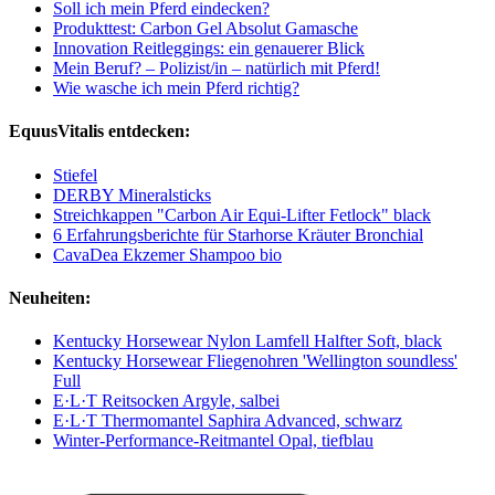
Soll ich mein Pferd eindecken?
Produkttest: Carbon Gel Absolut Gamasche
Innovation Reitleggings: ein genauerer Blick
Mein Beruf? – Polizist/in – natürlich mit Pferd!
Wie wasche ich mein Pferd richtig?
EquusVitalis entdecken:
Stiefel
DERBY Mineralsticks
Streichkappen "Carbon Air Equi-Lifter Fetlock" black
6 Erfahrungsberichte für Starhorse Kräuter Bronchial
CavaDea Ekzemer Shampoo bio
Neuheiten:
Kentucky Horsewear Nylon Lamfell Halfter Soft, black
Kentucky Horsewear Fliegenohren 'Wellington soundless'
Full
E·L·T Reitsocken Argyle, salbei
E·L·T Thermomantel Saphira Advanced, schwarz
Winter-Performance-Reitmantel Opal, tiefblau