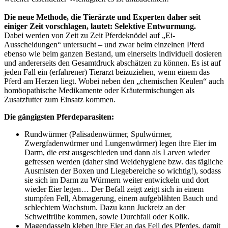
Die neue Methode, die Tierärzte und Experten daher seit
einiger Zeit vorschlagen, lautet: Selektive Entwurmung.
Dabei werden von Zeit zu Zeit Pferdeknödel auf „Ei-
Ausscheidungen“ untersucht – und zwar beim einzelnen Pferd
ebenso wie beim ganzen Bestand, um einerseits individuell dosieren
und andererseits den Gesamtdruck abschätzen zu können. Es ist auf
jeden Fall ein (erfahrener) Tierarzt beizuziehen, wenn einem das
Pferd am Herzen liegt. Wobei neben den „chemischen Keulen“ auch
homöopathische Medikamente oder Kräutermischungen als
Zusatzfutter zum Einsatz kommen.
Die gängigsten Pferdeparasiten:
Rundwürmer (Palisadenwürmer, Spulwürmer,
Zwergfadenwürmer und Lungenwürmer) legen ihre Eier im
Darm, die erst ausgeschieden und dann als Larven wieder
gefressen werden (daher sind Weidehygiene bzw. das tägliche
Ausmisten der Boxen und Liegebereiche so wichtig!), sodass
sie sich im Darm zu Würmern weiter entwickeln und dort
wieder Eier legen… Der Befall zeigt zeigt sich in einem
stumpfen Fell, Abmagerung, einem aufgeblähten Bauch und
schlechtem Wachstum. Dazu kann Juckreiz an der
Schweifrübe kommen, sowie Durchfall oder Kolik.
Magendasseln kleben ihre Eier an das Fell des Pferdes, damit