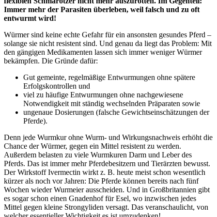
flexiblen Schmarotzer nicht mehr auszurotten. Im Gegenteil:
Immer mehr der Parasiten überleben, weil falsch und zu oft
entwurmt wird!
Würmer sind keine echte Gefahr für ein ansonsten gesundes Pferd –
solange sie nicht resistent sind. Und genau da liegt das Problem: Mit
den gängigen Medikamenten lassen sich immer weniger Würmer
bekämpfen. Die Gründe dafür:
Gut gemeinte, regelmäßige Entwurmungen ohne spätere
Erfolgskontrollen und
viel zu häufige Entwurmungen ohne nachgewiesene
Notwendigkeit mit ständig wechselnden Präparaten sowie
ungenaue Dosierungen (falsche Gewichtseinschätzungen der
Pferde).
Denn jede Wurmkur ohne Wurm- und Wirkungsnachweis erhöht die
Chance der Würmer, gegen ein Mittel resistent zu werden.
Außerdem belasten zu viele Wurmkuren Darm und Leber des
Pferds. Das ist immer mehr Pferdebesitzern und Tierärzten bewusst.
Der Wirkstoff Ivermectin wirkt z. B. heute meist schon wesentlich
kürzer als noch vor Jahren: Die Pferde können bereits nach fünf
Wochen wieder Wurmeier ausscheiden. Und in Großbritannien gibt
es sogar schon einen Gnadenhof für Esel, wo inzwischen jedes
Mittel gegen kleine Strongyliden versagt. Das veranschaulicht, von
welcher essentieller Wichtigkeit es ist umzudenken!