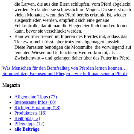
die Larven, die aus den Eiern schlüpfen, vom Pferd abgeleckt
werden. So landen sie schliesslich im Magen. Da sie erst nach
vielen Monaten, wenn das Pferd bereits erkrankt ist, wieder
ausgeschieden werden, empfiehlt sich eine genaue
Fellkontrolle, damit man die Fliegeneier findet und entfernen
kann, bevor sie verschluckt werden.
Bandwürmer fressen im Inneren des Pferdes mit, sodass das
Tier zwar mehr frisst, aber trotzdem abgemagert aussieht.
Diese Parasiten benötigen die Moosmilbe, die vorwiegend auf
feuchten Wiesen und in feuchtem Heu vorkommt, als
Zwischenwirt – und gelangen daher über das Futter ins Pferd.
Was Menschen für den Berufsalltag von Pferden lernen können…
Sommerhitze, Bremsen und Fliegen – wie hilft man seinem Pferd?
Magazin
Allgemeine Tipps
(77)
Interessante Infos
(60)
Richtige Ernährung
(58)
Produkttests
(16)
Reittipps
(12)
Pflegetipps
(12)
alle Beiträge