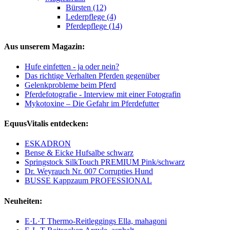
Bürsten (12)
Lederpflege (4)
Pferdepflege (14)
Aus unserem Magazin:
Hufe einfetten - ja oder nein?
Das richtige Verhalten Pferden gegenüber
Gelenkprobleme beim Pferd
Pferdefotografie - Interview mit einer Fotografin
Mykotoxine – Die Gefahr im Pferdefutter
EquusVitalis entdecken:
ESKADRON
Bense & Eicke Hufsalbe schwarz
Springstock SilkTouch PREMIUM Pink/schwarz
Dr. Weyrauch Nr. 007 Corrupties Hund
BUSSE Kappzaum PROFESSIONAL
Neuheiten:
E·L·T Thermo-Reitleggings Ella, mahagoni