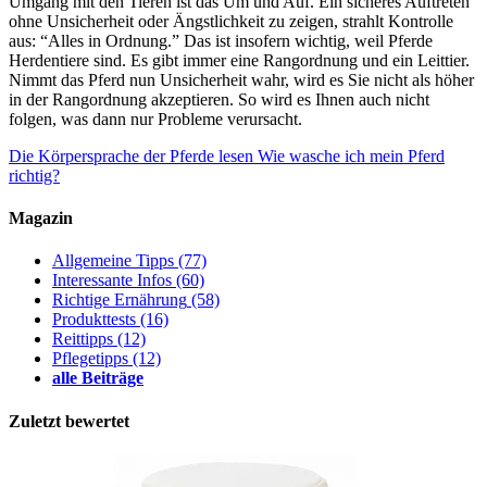
Umgang mit den Tieren ist das Um und Auf. Ein sicheres Auftreten
ohne Unsicherheit oder Ängstlichkeit zu zeigen, strahlt Kontrolle
aus: “Alles in Ordnung.” Das ist insofern wichtig, weil Pferde
Herdentiere sind. Es gibt immer eine Rangordnung und ein Leittier.
Nimmt das Pferd nun Unsicherheit wahr, wird es Sie nicht als höher
in der Rangordnung akzeptieren. So wird es Ihnen auch nicht
folgen, was dann nur Probleme verursacht.
Die Körpersprache der Pferde lesen
Wie wasche ich mein Pferd
richtig?
Magazin
Allgemeine Tipps
(77)
Interessante Infos
(60)
Richtige Ernährung
(58)
Produkttests
(16)
Reittipps
(12)
Pflegetipps
(12)
alle Beiträge
Zuletzt bewertet