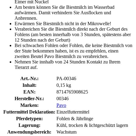
Eimer mit Nuckel
Am besten können Sie die Biestmilch im Wasserbad
aufwärmen. Damit verhindern Sie Ausflocken und
Anbrennen.
Erwärmen Sie Biestmilch nicht in der Mikrowelle!
Verabreichen Sie die Biestmilch direkt nach der Geburt des
Fohlens (am besten innerhalb von 3 Stunden, spätestens aber
12 Stunden nach der Geburt)
Bei schwachen Fohlen oder Fohlen, die keine Biestmilch von
der Stute bekommen haben, ist es zu empfehlen, einen
zweiten Beutel Pavo Biestmilch zu verabreichen.
Nehmen Sie innhalb von 24 Stunden Kontakt zu Ihrem
Tierarzt auf.
Art.-Nr.:
PA-00346
Inhalt:
0,15 kg
EAN:
8714765908625
Hersteller-Nr.:
00346
Marken:
Pavo
Futtermittel Deklaration:
Einzelfuttermittel
Pferdetypen:
Fohlen & Jährlinge
Lagerung:
Kühl, trocken & lichtgeschützt lagern
Anwendungsbereich:
Wachstum