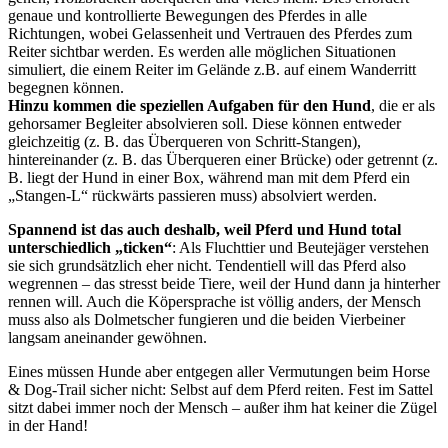
genaue und kontrollierte Bewegungen des Pferdes in alle
Richtungen, wobei Gelassenheit und Vertrauen des Pferdes zum
Reiter sichtbar werden. Es werden alle möglichen Situationen
simuliert, die einem Reiter im Gelände z.B. auf einem Wanderritt
begegnen können.
Hinzu kommen die speziellen Aufgaben für den Hund
, die er als
gehorsamer Begleiter absolvieren soll. Diese können entweder
gleichzeitig (z. B. das Überqueren von Schritt-Stangen),
hintereinander (z. B. das Überqueren einer Brücke) oder getrennt (z.
B. liegt der Hund in einer Box, während man mit dem Pferd ein
„Stangen-L“ rückwärts passieren muss) absolviert werden.
Spannend ist das auch deshalb, weil Pferd und Hund total
unterschiedlich „ticken“
: Als Fluchttier und Beutejäger verstehen
sie sich grundsätzlich eher nicht. Tendentiell will das Pferd also
wegrennen – das stresst beide Tiere, weil der Hund dann ja hinterher
rennen will. Auch die Köpersprache ist völlig anders, der Mensch
muss also als Dolmetscher fungieren und die beiden Vierbeiner
langsam aneinander gewöhnen.
Eines müssen Hunde aber entgegen aller Vermutungen beim Horse
& Dog-Trail sicher nicht: Selbst auf dem Pferd reiten. Fest im Sattel
sitzt dabei immer noch der Mensch – außer ihm hat keiner die Zügel
in der Hand!