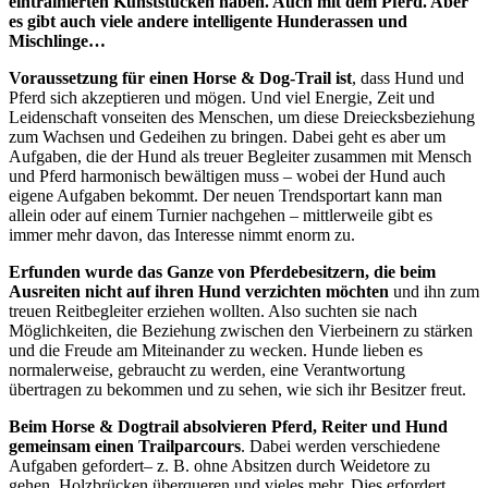
eintrainierten Kunststücken haben. Auch mit dem Pferd. Aber
es gibt auch viele andere intelligente Hunderassen und
Mischlinge…
Voraussetzung für einen Horse & Dog-Trail ist
, dass Hund und
Pferd sich akzeptieren und mögen. Und viel Energie, Zeit und
Leidenschaft vonseiten des Menschen, um diese Dreiecksbeziehung
zum Wachsen und Gedeihen zu bringen. Dabei geht es aber um
Aufgaben, die der Hund als treuer Begleiter zusammen mit Mensch
und Pferd harmonisch bewältigen muss – wobei der Hund auch
eigene Aufgaben bekommt. Der neuen Trendsportart kann man
allein oder auf einem Turnier nachgehen – mittlerweile gibt es
immer mehr davon, das Interesse nimmt enorm zu.
Erfunden wurde das Ganze von Pferdebesitzern, die beim
Ausreiten nicht auf ihren Hund verzichten möchten
und ihn zum
treuen Reitbegleiter erziehen wollten. Also suchten sie nach
Möglichkeiten, die Beziehung zwischen den Vierbeinern zu stärken
und die Freude am Miteinander zu wecken. Hunde lieben es
normalerweise, gebraucht zu werden, eine Verantwortung
übertragen zu bekommen und zu sehen, wie sich ihr Besitzer freut.
Beim Horse & Dogtrail absolvieren Pferd, Reiter und Hund
gemeinsam einen Trailparcours
. Dabei werden verschiedene
Aufgaben gefordert– z. B. ohne Absitzen durch Weidetore zu
gehen, Holzbrücken überqueren und vieles mehr. Dies erfordert