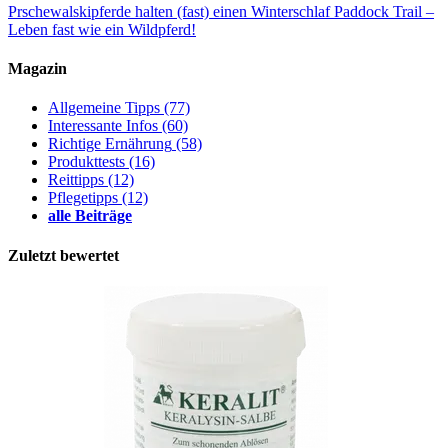
Prschewalskipferde halten (fast) einen Winterschlaf
Paddock Trail –
Leben fast wie ein Wildpferd!
Magazin
Allgemeine Tipps
(77)
Interessante Infos
(60)
Richtige Ernährung
(58)
Produkttests
(16)
Reittipps
(12)
Pflegetipps
(12)
alle Beiträge
Zuletzt bewertet