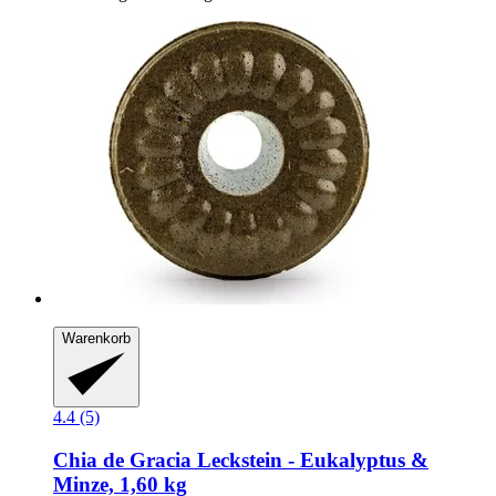
Warenkorb
4.4 (5)
Chia de Gracia
Leckstein -​ Eukalyptus &
Minze, 1,60 kg