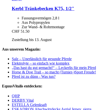
Kerbl
Tränkebecken K75, 1/2"
Fassungsvermögen 2,8 l
Aus Polypropylen
Zur Wand- & Rohrmontage
CHF 51.50
Zustellung bis 13. August
Aus unserem Magazin:
Salz – Unerlässlich für gesunde Pferde
Elektrolyte – so einfach wie komplex
„Das hast du gut gemacht!“ – Leckerlis für mein Pferd
Horse & Dog Trail – so macht (Turnier-)Sport Freude!
Pferd ist zu dünn - Was tun?
EquusVitalis entdecken:
QHP
DERBY Vital
ESTELLA Gelenksaft
ESKADRON Abschwitzdecke Aerial Jersey, sierra