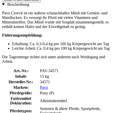
Beschreibung
Pavo Cerevit ist ein äußerst schmackhaftes Müsli mit Gersten- und
Maisflocken. Es versorgt ihr Pferd mit vielen Vitaminen und
Mineralstoffen. Das Müsli wurde mit Sorgfalt zusammengestellt; es
enthält keinen Hafer und der Eiweißgehalt ist gering.
Fütterungsempfehlung:
Erhaltung: Ca. 0,3-0,4 kg pro 100 kg Körpergewicht am Tag
Leichte Arbeit: Ca. 0,4 kg pro 100 kg Körpergewicht am Tag
Die Tagesmenge richtet sich unter anderem nach Weidegang und
Arbeit.
Art.-Nr.:
PAV-34571
Inhalt:
15 kg
Hersteller-Nr.:
34571
Marken:
Pavo
Pferdegröße:
Pony (P)
Futtermittel
Alleinfuttermittel
Deklaration:
Senioren & ältere Pferde, Sportpferde,
Pferdetypen: