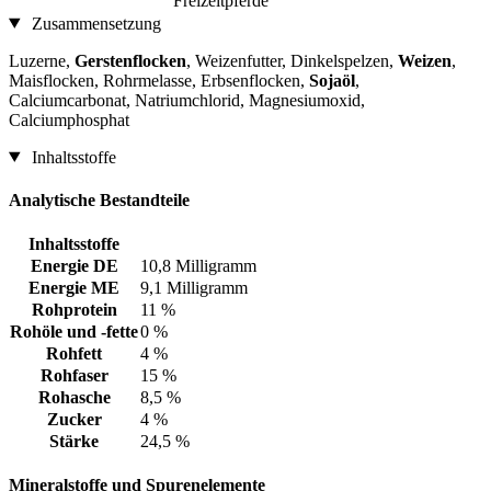
Freizeitpferde
Zusammensetzung
Luzerne,
Gerstenflocken
, Weizenfutter, Dinkelspelzen,
Weizen
,
Maisflocken, Rohrmelasse, Erbsenflocken,
Sojaöl
,
Calciumcarbonat, Natriumchlorid, Magnesiumoxid,
Calciumphosphat
Inhaltsstoffe
Analytische Bestandteile
Inhaltsstoffe
Energie DE
10,8 Milligramm
Energie ME
9,1 Milligramm
Rohprotein
11 %
Rohöle und -fette
0 %
Rohfett
4 %
Rohfaser
15 %
Rohasche
8,5 %
Zucker
4 %
Stärke
24,5 %
Mineralstoffe und Spurenelemente