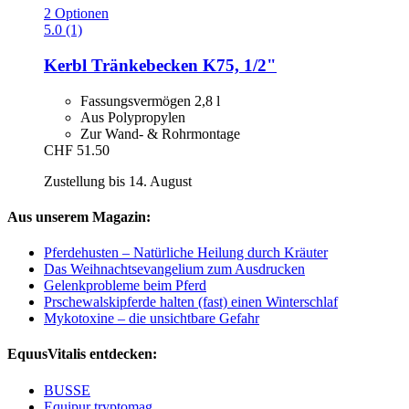
2 Optionen
5.0 (1)
Kerbl
Tränkebecken K75, 1/2"
Fassungsvermögen 2,8 l
Aus Polypropylen
Zur Wand- & Rohrmontage
CHF 51.50
Zustellung bis 14. August
Aus unserem Magazin:
Pferdehusten – Natürliche Heilung durch Kräuter
Das Weihnachtsevangelium zum Ausdrucken
Gelenkprobleme beim Pferd
Prschewalskipferde halten (fast) einen Winterschlaf
Mykotoxine – die unsichtbare Gefahr
EquusVitalis entdecken:
BUSSE
Equipur tryptomag