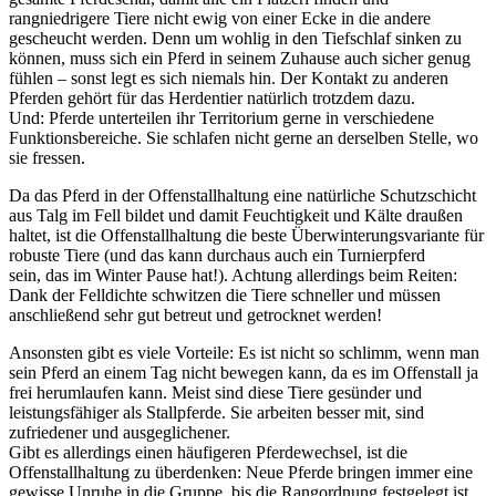
rangniedrigere Tiere nicht ewig von einer Ecke in die andere
gescheucht werden. Denn um wohlig in den Tiefschlaf sinken zu
können, muss sich ein Pferd in seinem Zuhause auch sicher genug
fühlen – sonst legt es sich niemals hin. Der Kontakt zu anderen
Pferden gehört für das Herdentier natürlich trotzdem dazu.
Und: Pferde unterteilen ihr Territorium gerne in verschiedene
Funktionsbereiche. Sie schlafen nicht gerne an derselben Stelle, wo
sie fressen.
Da das Pferd in der Offenstallhaltung eine natürliche Schutzschicht
aus Talg im Fell bildet und damit Feuchtigkeit und Kälte draußen
haltet, ist die Offenstallhaltung die beste Überwinterungsvariante für
robuste Tiere (und das kann durchaus auch ein Turnierpferd
sein, das im Winter Pause hat!). Achtung allerdings beim Reiten:
Dank der Felldichte schwitzen die Tiere schneller und müssen
anschließend sehr gut betreut und getrocknet werden!
Ansonsten gibt es viele Vorteile: Es ist nicht so schlimm, wenn man
sein Pferd an einem Tag nicht bewegen kann, da es im Offenstall ja
frei herumlaufen kann. Meist sind diese Tiere gesünder und
leistungsfähiger als Stallpferde. Sie arbeiten besser mit, sind
zufriedener und ausgeglichener.
Gibt es allerdings einen häufigeren Pferdewechsel, ist die
Offenstallhaltung zu überdenken: Neue Pferde bringen immer eine
gewisse Unruhe in die Gruppe, bis die Rangordnung festgelegt ist