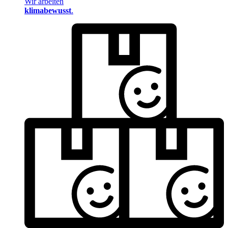
Wir arbeiten
klimabewusst
.