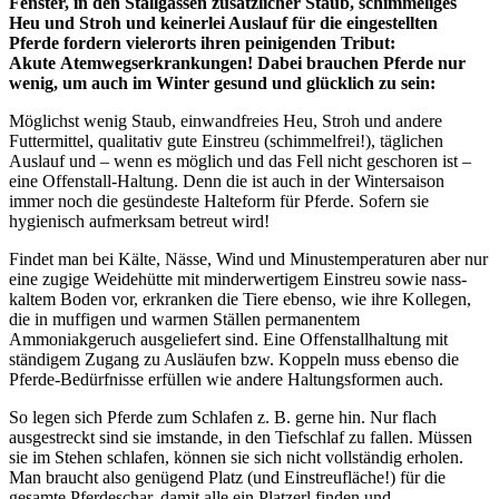
Fenster, in den Stallgassen zusätzlicher Staub, schimmeliges
Heu und Stroh und keinerlei Auslauf für die eingestellten
Pferde fordern vielerorts ihren peinigenden Tribut:
Akute Atemwegserkrankungen! Dabei brauchen Pferde nur
wenig, um auch im Winter gesund und glücklich zu sein:
Möglichst wenig Staub, einwandfreies Heu, Stroh und andere
Futtermittel, qualitativ gute Einstreu (schimmelfrei!), täglichen
Auslauf und – wenn es möglich und das Fell nicht geschoren ist –
eine Offenstall-Haltung. Denn die ist auch in der Wintersaison
immer noch die gesündeste Halteform für Pferde. Sofern sie
hygienisch aufmerksam betreut wird!
Findet man bei Kälte, Nässe, Wind und Minustemperaturen aber nur
eine zugige Weidehütte mit minderwertigem Einstreu sowie nass-
kaltem Boden vor, erkranken die Tiere ebenso, wie ihre Kollegen,
die in muffigen und warmen Ställen permanentem
Ammoniakgeruch ausgeliefert sind. Eine Offenstallhaltung mit
ständigem Zugang zu Ausläufen bzw. Koppeln muss ebenso die
Pferde-Bedürfnisse erfüllen wie andere Haltungsformen auch.
So legen sich Pferde zum Schlafen z. B. gerne hin. Nur flach
ausgestreckt sind sie imstande, in den Tiefschlaf zu fallen. Müssen
sie im Stehen schlafen, können sie sich nicht vollständig erholen.
Man braucht also genügend Platz (und Einstreufläche!) für die
gesamte Pferdeschar, damit alle ein Platzerl finden und