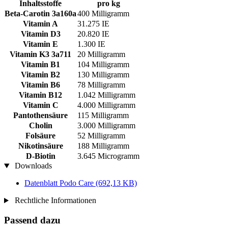
Inhaltsstoffe
pro kg
Beta-Carotin 3a160a
400 Milligramm
Vitamin A
31.275 IE
Vitamin D3
20.820 IE
Vitamin E
1.300 IE
Vitamin K3 3a711
20 Milligramm
Vitamin B1
104 Milligramm
Vitamin B2
130 Milligramm
Vitamin B6
78 Milligramm
Vitamin B12
1.042 Milligramm
Vitamin C
4.000 Milligramm
Pantothensäure
115 Milligramm
Cholin
3.000 Milligramm
Folsäure
52 Milligramm
Nikotinsäure
188 Milligramm
D-Biotin
3.645 Microgramm
Downloads
Datenblatt Podo Care
(692,13 KB)
Rechtliche Informationen
Passend dazu