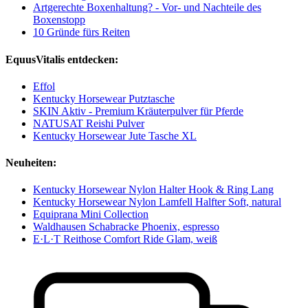
Artgerechte Boxenhaltung? - Vor- und Nachteile des
Boxenstopp
10 Gründe fürs Reiten
EquusVitalis entdecken:
Effol
Kentucky Horsewear Putztasche
SKIN Aktiv - Premium Kräuterpulver für Pferde
NATUSAT Reishi Pulver
Kentucky Horsewear Jute Tasche XL
Neuheiten:
Kentucky Horsewear Nylon Halter Hook & Ring Lang
Kentucky Horsewear Nylon Lamfell Halfter Soft, natural
Equiprana Mini Collection
Waldhausen Schabracke Phoenix, espresso
E·L·T Reithose Comfort Ride Glam, weiß