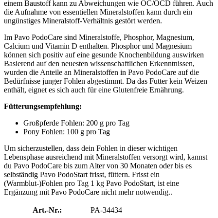
einem Baustoff kann zu Abweichungen wie OC/OCD führen. Auch
die Aufnahme von essentiellen Mineralstoffen kann durch ein
ungünstiges Mineralstoff-Verhältnis gestört werden.
Im Pavo PodoCare sind Mineralstoffe, Phosphor, Magnesium,
Calcium und Vitamin D enthalten. Phosphor und Magnesium
können sich positiv auf eine gesunde Knochenbildung auswirken
Basierend auf den neuesten wissenschaftlichen Erkenntnissen,
wurden die Anteile an Mineralstoffen in Pavo PodoCare auf die
Bedürfnisse junger Fohlen abgestimmt. Da das Futter kein Weizen
enthält, eignet es sich auch für eine Glutenfreie Ernährung.
Fütterungsempfehlung:
Großpferde Fohlen: 200 g pro Tag
Pony Fohlen: 100 g pro Tag
Um sicherzustellen, dass dein Fohlen in dieser wichtigen
Lebensphase ausreichend mit Mineralstoffen versorgt wird, kannst
du Pavo PodoCare bis zum Alter von 30 Monaten oder bis es
selbständig Pavo PodoStart frisst, füttern. Frisst ein
(Warmblut-)Fohlen pro Tag 1 kg Pavo PodoStart, ist eine
Ergänzung mit Pavo PodoCare nicht mehr notwendig..
Art.-Nr.:
PA-34434