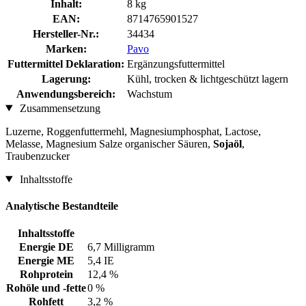
Inhalt:
8 kg
EAN:
8714765901527
Hersteller-Nr.:
34434
Marken:
Pavo
Futtermittel Deklaration:
Ergänzungsfuttermittel
Lagerung:
Kühl, trocken & lichtgeschützt lagern
Anwendungsbereich:
Wachstum
Zusammensetzung
Luzerne, Roggenfuttermehl, Magnesiumphosphat, Lactose,
Melasse, Magnesium Salze organischer Säuren,
Sojaöl
,
Traubenzucker
Inhaltsstoffe
Analytische Bestandteile
Inhaltsstoffe
Energie DE
6,7 Milligramm
Energie ME
5,4 IE
Rohprotein
12,4 %
Rohöle und -fette
0 %
Rohfett
3,2 %