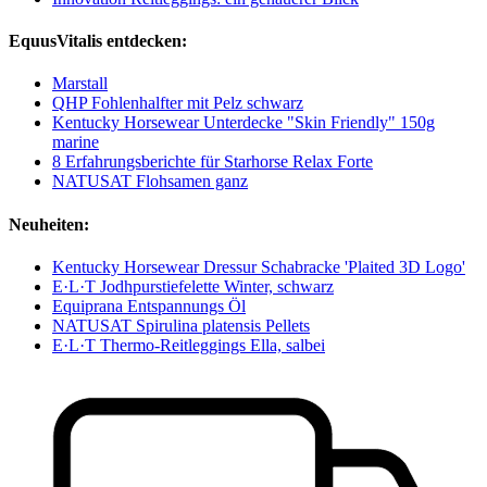
EquusVitalis entdecken:
Marstall
QHP Fohlenhalfter mit Pelz schwarz
Kentucky Horsewear Unterdecke "Skin Friendly" 150g
marine
8 Erfahrungsberichte für Starhorse Relax Forte
NATUSAT Flohsamen ganz
Neuheiten:
Kentucky Horsewear Dressur Schabracke 'Plaited 3D Logo'
E·L·T Jodhpurstiefelette Winter, schwarz
Equiprana Entspannungs Öl
NATUSAT Spirulina platensis Pellets
E·L·T Thermo-Reitleggings Ella, salbei