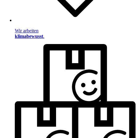
Wir arbeiten
klimabewusst
.