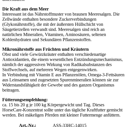
Die Kraft aus dem Meer
Interessant ist das Nährstoffmuster von braunen Meeresalgen. Die
Zellwände enthalten besondere Zuckerverbindungen
(Glykonährstoffe), die mit der äußersten Hüllschicht von
Säugetierzellen verwandt sind. Meeresalgen sind reich an
natürlichen Mineralien, Vitaminen, Aminosäuren, seltenen
Kohlenhydraten und Sekundären Pflanzenstoffen.
Mikronährstoffe aus Früchten und Kräutern
Obst und viele Gewürzkräuter enthalten verschiedenartige
Antioxidantien, die einem wesentlichen Entzündungsmechanismus,
nämlich der aggressiven Wirkung von Radikalsubstanzen des
Stoffwechsels, auf mehreren Wegen entgegenwirken.
In Verbindung mit Vitamin E aus Pflanzenölen, Omega-3-Fettsäuren
aus Leinsamen und zugesetzten Spurenmineralien können sie zur
Widerstandsfähigkeit der Gewebe und des ganzen Organismus
beitragen.
Fütterungsempfehlung:
ca. 15 bis 20 g je 100 kg Körpergewicht und Tag. Dieses
HorseCare-Konzentrat sollte unter das tägliche Kraftfutter gemischt
werden. Bei mäkeligen Pferden mit kleiner Futtermenge anfüttern.
Art.-Nr.:
ASS-33HC-14015