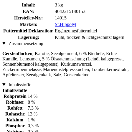
Inhalt:
3 kg
EAN:
4042215140153
Hersteller-Nr.:
14015
Marken:
St.Hippolyt
Futtermittel Deklaration:
Ergänzungsfuttermittel
Lagerung:
Kühl, trocken & lichtgeschützt lagern
Zusammensetzung
Gerstenflocken
, Karotte, Seealgenmehl, 6 % Bierhefe, Echte
Kamille, Leinsamen, 5 % Ölsaatenmischung (Leinöl kaltgepresst,
Sonnenblumenöl kaltgepresst), Kurkumawurzel,
Zuckerrübenmelasse, Mariendistelpresskuchen, Traubenkernextrakt,
Apfeltrester, Seealgenkalk, Salz, Gerstenkeime
Inhaltsstoffe
Inhaltsstoffe
Rohprotein
14 %
Rohfaser
8 %
Rohfett
7,3 %
Rohasche
13 %
Kalzium
1 %
Phosphor
0,3 %
Natrium
0,3 %