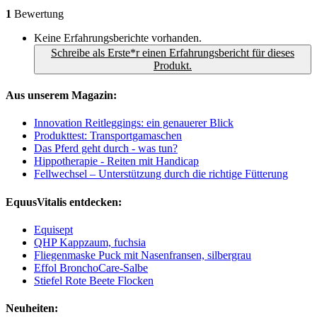
1
Bewertung
Keine Erfahrungsberichte vorhanden.
Schreibe als Erste*r einen Erfahrungsbericht für dieses
Produkt.
Aus unserem Magazin:
Innovation Reitleggings: ein genauerer Blick
Produkttest: Transportgamaschen
Das Pferd geht durch - was tun?
Hippotherapie - Reiten mit Handicap
Fellwechsel – Unterstützung durch die richtige Fütterung
EquusVitalis entdecken:
Equisept
QHP Kappzaum, fuchsia
Fliegenmaske Puck mit Nasenfransen, silbergrau
Effol BronchoCare-Salbe
Stiefel Rote Beete Flocken
Neuheiten: